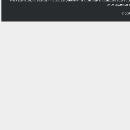
vieux chêne, 38240 Meylan / France. Conformément à la loi pour la Confiance dans l'Ec
en envoyant un si
© 200