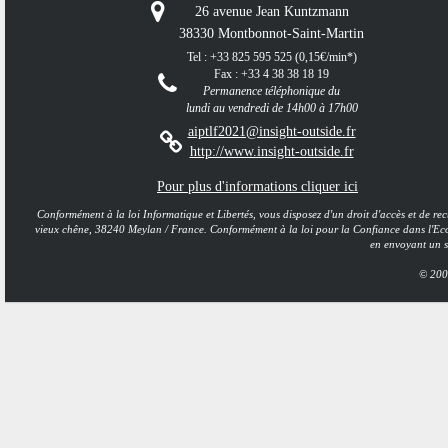
26 avenue Jean Kuntzmann
38330 Montbonnot-Saint-Martin
Tel : +33 825 595 525 (0,15€/min*)
Fax : +33 4 38 38 18 19
Permanence téléphonique du
lundi au vendredi de 14h00 à 17h00
aiptlf2021@insight-outside.fr
http://www.insight-outside.fr
Pour plus d'informations cliquer ici​
Conformément à la loi Informatique et Libertés, vous disposez d'un droit d'accès et de
vieux chêne, 38240 Meylan / France. Conformément à la loi pour la Confiance dans l'Ec
en envoyant un si
© 200